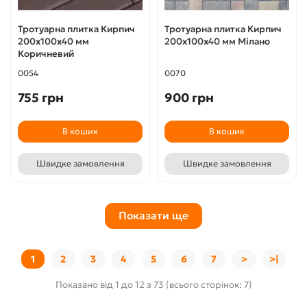
Тротуарна плитка Кирпич
Тротуарна плитка Кирпич
200х100х40 мм
200х100х40 мм Мілано
Коричневий
0054
0070
755 грн
900 грн
В кошик
В кошик
Швидке замовлення
Швидке замовлення
Показати ще
1
2
3
4
5
6
7
>
>|
Показано від 1 до 12 з 73 (всього сторінок: 7)