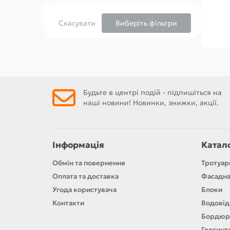
Скасувати
Виберіть фільтри
Будьте в центрі подій - підпишіться на
наші новини! Новинки, знижки, акції.
Інформація
Катал
Обмін та повернення
Тротуар
Оплата та доставка
Фасадна
Угода користувача
Блоки
Контакти
Водовід
Бордюр
Геосинт