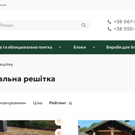
ення
+38 067-
+38 050-
а та облицювальна плитка
Блоки
Вироби для б
ешітка
альна решітка
амовчуванням
Ціна
Рейтинг