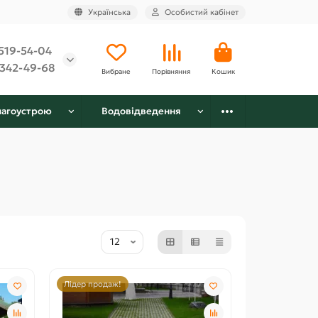
Українська
Особистий кабінет
519-54-04
342-49-68
Вибране
Порівняння
Кошик
лагоустрою
Водовідведення
Лідер продаж!